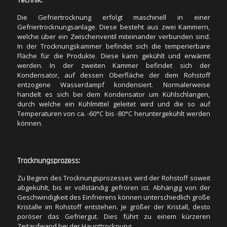
Technik:
Kondensator, auf dessen Oberfläche der dem Rohstoff
entzogene Wasserdampf kondensiert. Normalerweise
Die Gefriertrocknung erfolgt maschinell in einer
handelt es sich bei dem Kondensator um Kühlschlangen,
Gefriertrocknungsanlage. Diese besteht aus zwei Kammern,
durch welche ein Kühlmittel geleitet wird und die so auf
welche über ein Zwischenventil miteinander verbunden sind.
Temperaturen von ca. -60°C bis -80°C heruntergekühlt werden
In der Trocknungskammer befindet sich die temperierbare
können.
Fläche für die Produkte. Diese kann gekühlt und erwärmt
werden. In der zweiten Kammer befindet sich der
Kondensator, auf dessen Oberfläche der dem Rohstoff
entzogene Wasserdampf kondensiert. Normalerweise
Trocknungsprozess:
handelt es sich bei dem Kondensator um Kühlschlangen,
durch welche ein Kühlmittel geleitet wird und die so auf
Zu Beginn des Trocknungsprozesses wird der Rohstoff soweit
Temperaturen von ca. -60°C bis -80°C heruntergekühlt werden
abgekühlt, bis er vollständig gefroren ist. Abhängig von der
können.
Geschwindigkeit des Einfrierens können unterschiedlich große
Kristalle im Rohstoff entstehen. Je größer der Kristall, desto
poröser das Gefriergut. Dies führt zu einem kürzeren
Zeitaufwand bei der Haupttrocknung.
Trocknungsprozess:
Die Haupttrocknung folgt auf das vollständige Gefrieren des
Zu Beginn des Trocknungsprozesses wird der Rohstoff soweit
Rohstoffes. Dazu wird der Luftdruck über dem gefrorenen
abgekühlt, bis er vollständig gefroren ist. Abhängig von der
Rohstoff vermindert und alle Gase entzogen, bis ein Vakuum
Geschwindigkeit des Einfrierens können unterschiedlich große
und ein Unterdruck von weniger als 6 mbar erreicht ist. Unter
Kristalle im Rohstoff entstehen. Je größer der Kristall, desto
diesen Umweltbedingungen wird das im Rohstoff enthaltene,
poröser das Gefriergut. Dies führt zu einem kürzeren
gefrorene Wasser direkt in den gasförmigen Aggregatzustand,
Zeitaufwand bei der Haupttrocknung.