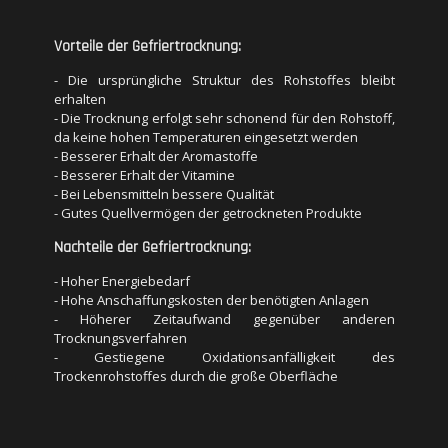
da keine hohen Temperaturen eingesetzt werden
- Besserer Erhalt der Aromastoffe
- Besserer Erhalt der Vitamine
Vorteile der Gefriertrocknung:
- Bei Lebensmitteln bessere Qualität
- Gutes Quellvermögen der getrockneten Produkte
- Die ursprüngliche Struktur des Rohstoffes bleibt
erhalten
Nachteile der Gefriertrocknung:
- Die Trocknung erfolgt sehr schonend für den Rohstoff,
da keine hohen Temperaturen eingesetzt werden
- Hoher Energiebedarf
- Besserer Erhalt der Aromastoffe
- Hohe Anschaffungskosten der benötigten Anlagen
- Besserer Erhalt der Vitamine
- Höherer Zeitaufwand gegenüber anderen
- Bei Lebensmitteln bessere Qualität
Trocknungsverfahren
- Gutes Quellvermögen der getrockneten Produkte
- Gestiegene Oxidationsanfälligkeit des
Trockenrohstoffes durch die große Oberfläche
Nachteile der Gefriertrocknung:
- Hoher Energiebedarf
- Hohe Anschaffungskosten der benötigten Anlagen
- Höherer Zeitaufwand gegenüber anderen
Trocknungsverfahren
- Gestiegene Oxidationsanfälligkeit des
Trockenrohstoffes durch die große Oberfläche