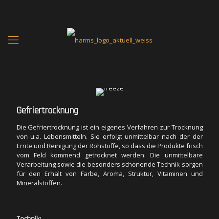
Gefriertrocknung
Die Gefriertrocknung ist ein eigenes Verfahren zur Trocknung
von u.a. Lebensmitteln. Sie erfolgt unmittelbar nach der der
Ernte und Reinigung der Rohstoffe, so dass die Produkte frisch
vom Feld kommend getrocknet werden. Die unmittelbare
Verarbeitung sowie die besonders schonende Technik sorgen
für den Erhalt von Farbe, Aroma, Struktur, Vitaminen und
Gefriertrocknung
Mineralstoffen.
Die Gefriertrocknung ist ein eigenes Verfahren zur Trocknung
von u.a. Lebensmitteln. Sie erfolgt unmittelbar nach der der
Ernte und Reinigung der Rohstoffe, so dass die Produkte frisch
Technik:
vom Feld kommend getrocknet werden. Die unmittelbare
Verarbeitung sowie die besonders schonende Technik sorgen
Die Gefriertrocknung erfolgt maschinell in einer
für den Erhalt von Farbe, Aroma, Struktur, Vitaminen und
Gefriertrocknungsanlage. Diese besteht aus zwei Kammern,
Mineralstoffen.
welche über ein Zwischenventil miteinander verbunden sind.
In der Trocknungskammer befindet sich die temperierbare
Fläche für die Produkte. Diese kann gekühlt und erwärmt
werden. In der zweiten Kammer befindet sich der