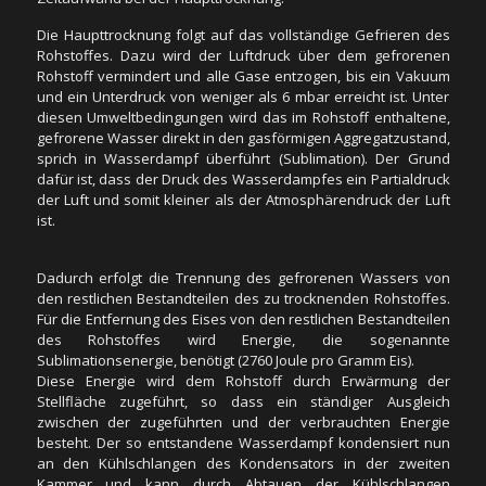
sprich in Wasserdampf überführt (Sublimation). Der Grund
dafür ist, dass der Druck des Wasserdampfes ein Partialdruck
Die Haupttrocknung folgt auf das vollständige Gefrieren des
der Luft und somit kleiner als der Atmosphärendruck der Luft
Rohstoffes. Dazu wird der Luftdruck über dem gefrorenen
ist.
Rohstoff vermindert und alle Gase entzogen, bis ein Vakuum
und ein Unterdruck von weniger als 6 mbar erreicht ist. Unter
diesen Umweltbedingungen wird das im Rohstoff enthaltene,
Dadurch erfolgt die Trennung des gefrorenen Wassers von
gefrorene Wasser direkt in den gasförmigen Aggregatzustand,
den restlichen Bestandteilen des zu trocknenden Rohstoffes.
sprich in Wasserdampf überführt (Sublimation). Der Grund
Für die Entfernung des Eises von den restlichen Bestandteilen
dafür ist, dass der Druck des Wasserdampfes ein Partialdruck
des Rohstoffes wird Energie, die sogenannte
der Luft und somit kleiner als der Atmosphärendruck der Luft
Sublimationsenergie, benötigt (2760 Joule pro Gramm Eis).
ist.
Diese Energie wird dem Rohstoff durch Erwärmung der
Stellfläche zugeführt, so dass ein ständiger Ausgleich
zwischen der zugeführten und der verbrauchten Energie
Dadurch erfolgt die Trennung des gefrorenen Wassers von
besteht. Der so entstandene Wasserdampf kondensiert nun
den restlichen Bestandteilen des zu trocknenden Rohstoffes.
an den Kühlschlangen des Kondensators in der zweiten
Für die Entfernung des Eises von den restlichen Bestandteilen
Kammer und kann durch Abtauen der Kühlschlangen
des Rohstoffes wird Energie, die sogenannte
entnommen werden.
Sublimationsenergie, benötigt (2760 Joule pro Gramm Eis).
Diese Energie wird dem Rohstoff durch Erwärmung der
Stellfläche zugeführt, so dass ein ständiger Ausgleich
Nach Abschluss der Haupttrocknung erfolgt die
zwischen der zugeführten und der verbrauchten Energie
Nachtrocknung, bei der der endgültige Trocknungszustand
besteht. Der so entstandene Wasserdampf kondensiert nun
des Rohstoffes erreicht wird. Dieser liegt üblicherweise bei 1 -
an den Kühlschlangen des Kondensators in der zweiten
4%. In dieser Phase wird das noch im Rohstoffgebundene
Kammer und kann durch Abtauen der Kühlschlangen