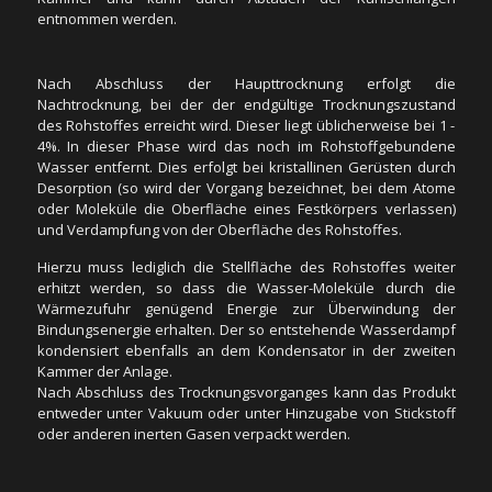
Wasser entfernt. Dies erfolgt bei kristallinen Gerüsten durch
entnommen werden.
Desorption (so wird der Vorgang bezeichnet, bei dem Atome
oder Moleküle die Oberfläche eines Festkörpers verlassen)
und Verdampfung von der Oberfläche des Rohstoffes.
Nach Abschluss der Haupttrocknung erfolgt die
Nachtrocknung, bei der der endgültige Trocknungszustand
Hierzu muss lediglich die Stellfläche des Rohstoffes weiter
des Rohstoffes erreicht wird. Dieser liegt üblicherweise bei 1 -
erhitzt werden, so dass die Wasser-Moleküle durch die
4%. In dieser Phase wird das noch im Rohstoffgebundene
Wärmezufuhr genügend Energie zur Überwindung der
Wasser entfernt. Dies erfolgt bei kristallinen Gerüsten durch
Bindungsenergie erhalten. Der so entstehende Wasserdampf
Desorption (so wird der Vorgang bezeichnet, bei dem Atome
kondensiert ebenfalls an dem Kondensator in der zweiten
oder Moleküle die Oberfläche eines Festkörpers verlassen)
Kammer der Anlage.
und Verdampfung von der Oberfläche des Rohstoffes.
Nach Abschluss des Trocknungsvorganges kann das Produkt
entweder unter Vakuum oder unter Hinzugabe von Stickstoff
Hierzu muss lediglich die Stellfläche des Rohstoffes weiter
oder anderen inerten Gasen verpackt werden.
erhitzt werden, so dass die Wasser-Moleküle durch die
Wärmezufuhr genügend Energie zur Überwindung der
Bindungsenergie erhalten. Der so entstehende Wasserdampf
kondensiert ebenfalls an dem Kondensator in der zweiten
Kammer der Anlage.
Nach Abschluss des Trocknungsvorganges kann das Produkt
Vorteile der Gefriertrocknung:
entweder unter Vakuum oder unter Hinzugabe von Stickstoff
- Die ursprüngliche Struktur des Rohstoffes bleibt
oder anderen inerten Gasen verpackt werden.
erhalten
- Die Trocknung erfolgt sehr schonend für den Rohstoff,