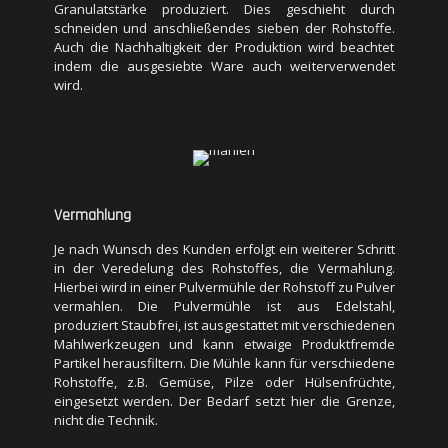
Granulatstärke produziert. Dies geschieht durch
schneiden und anschließendes sieben der Rohstoffe.
Auch die Nachhaltigkeit der Produktion wird beachtet
indem die ausgesiebte Ware auch weiterverwendet
wird.
Vermahlung
Je nach Wunsch des Kunden erfolgt ein weiterer Schritt
in der Veredelung des Rohstoffes, die Vermahlung.
Hierbei wird in einer Pulvermühle der Rohstoff zu Pulver
vermahlen. Die Pulvermühle ist aus Edelstahl,
Vermahlung
produziert Staubfrei, ist ausgestattet mit verschiedenen
Mahlwerkzeugen und kann etwaige Produktfremde
Je nach Wunsch des Kunden erfolgt ein weiterer Schritt
Partikel herausfiltern. Die Mühle kann für verschiedene
in der Veredelung des Rohstoffes, die Vermahlung.
Rohstoffe, z.B. Gemüse, Pilze oder Hülsenfrüchte,
Hierbei wird in einer Pulvermühle der Rohstoff zu Pulver
eingesetzt werden. Der Bedarf setzt hier die Grenze,
vermahlen. Die Pulvermühle ist aus Edelstahl,
nicht die Technik.
produziert Staubfrei, ist ausgestattet mit verschiedenen
Mahlwerkzeugen und kann etwaige Produktfremde
Partikel herausfiltern. Die Mühle kann für verschiedene
Rohstoffe, z.B. Gemüse, Pilze oder Hülsenfrüchte,
eingesetzt werden. Der Bedarf setzt hier die Grenze,
nicht die Technik.