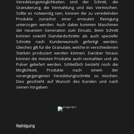
Veredelungsmöglichkeiten sind der Schnitt, die
Gleiches gilt für die Granulate, welche in verschiedenen
Granulierung, die Vermahlung und das Vermischen.
Stärken produziert werden können. Darüber hinaus
Sollte es notwendig sein, können die zu veredelnden
können die meisten Produkte auch vermahlen und als
Produkte zunächst einer erneuten Reinigung
Pulver geliefert werden. Schließlich besteht noch die
unterzogen werden. Auch dabei kommen Maschinen
Möglichkeit, Produkte nach einem der
der neuesten Generation zum Einsatz. Beim Schnitt
vorangegangenen Veredelungsschritte zu mischen.
können sowohl Standardschnitte als auch spezielle
Dies geschieht auf Wunsch des Kunden und nach
Schnitte nach Kundenwunsch gefertigt werden.
seinen Vorgaben.
Gleiches gilt für die Granulate, welche in verschiedenen
Stärken produziert werden können. Darüber hinaus
können die meisten Produkte auch vermahlen und als
Pulver geliefert werden. Schließlich besteht noch die
Möglichkeit, Produkte nach einem der
vorangegangenen Veredelungsschritte zu mischen.
Reinigung
Dies geschieht auf Wunsch des Kunden und nach
seinen Vorgaben.
Die Reinigung von Gemüse erfolgt unmittelbar nach der
Ernte und direkt bei dem jeweiligen Betrieb, welche die
Rohstoffe für die Harms Food GmbH produziert. Dabei
kommen verschiedene Techniken zum Einsatz. Die
Produkte werden zunächst enterdet. Dazu laufen sie
über einen Spiralwalzen-, Rollen- oder
Siebbandenterder, welcher Erde, Steine und groben
Reinigung
Schmutz entfernt. Danach werden die Produkte mit Hilfe