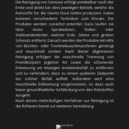
Die Reinigung von Gemüse erfolgt unmittelbar nach der
von Bürsten- oder Trommelwaschmaschinen gereinigt
Ernte und direkt bei dem jeweiligen Betrieb, welche die
und maschinell sortiert. Nach dieser allgemeinen
Rohstoffe für die Harms Food GmbH produziert. Dabei
Reinigung erfolgen die maschinelle Trennung von
kommen verschiedene Techniken zum Einsatz. Die
Fremdkörpern jeglicher Art sowie die schonende
Produkte werden zunächst enterdet. Dazu laufen sie
Entwesung um etwaigen Insektenbefall zu entfernen
über einen Spiralwalzen-, Rollen- oder
und zu verhindern, dass zu einem späteren Zeitpunkt
Siebbandenterder, welcher Erde, Steine und groben
ein solcher Befall auftritt. Außerdem wird eine
Schmutz entfernt. Danach werden die Produkte mit Hilfe
maschinelle Entkeimung vorgenommen, so dass auch
von Bürsten- oder Trommelwaschmaschinen gereinigt
keine gesundheitliche Gefährdung von den Rohstoffen
und maschinell sortiert. Nach dieser allgemeinen
ausgeht.
Reinigung erfolgen die maschinelle Trennung von
Nach diesen mehrstufigen Verfahren zur Reinigung ist
Fremdkörpern jeglicher Art sowie die schonende
die Rohware bereit zur weiteren Veredelung.
Entwesung um etwaigen Insektenbefall zu entfernen
und zu verhindern, dass zu einem späteren Zeitpunkt
ein solcher Befall auftritt. Außerdem wird eine
maschinelle Entkeimung vorgenommen, so dass auch
keine gesundheitliche Gefährdung von den Rohstoffen
ausgeht.
Nach diesen mehrstufigen Verfahren zur Reinigung ist
Schnitt
die Rohware bereit zur weiteren Veredelung.
Die weitere Veredelung der Rohstoffe betrifft als erstes
den Schnitt. Hierzu wird bei unseren Produzenten
neben Standardschnitten auch nach Kundenwusch