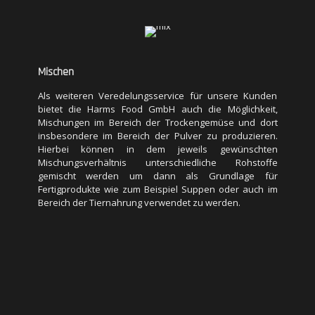
Mischen
Als weiteren Veredelungsservice für unsere Kunden
bietet die Harms Food GmbH auch die Möglichkeit,
Mischungen im Bereich der Trockengemüse und dort
Mischen
insbesondere im Bereich der Pulver zu produzieren.
Hierbei können in dem jeweils gewünschten
Als weiteren Veredelungsservice für unsere Kunden
Mischungsverhältnis unterschiedliche Rohstoffe
bietet die Harms Food GmbH auch die Möglichkeit,
gemischt werden um dann als Grundlage für
Mischungen im Bereich der Trockengemüse und dort
Fertigprodukte wie zum Beispiel Suppen oder auch im
insbesondere im Bereich der Pulver zu produzieren.
Bereich der Tiernahrung verwendet zu werden.
Hierbei können in dem jeweils gewünschten
Mischungsverhältnis unterschiedliche Rohstoffe
gemischt werden um dann als Grundlage für
Fertigprodukte wie zum Beispiel Suppen oder auch im
Bereich der Tiernahrung verwendet zu werden.