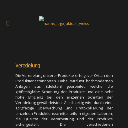
Veredelung
Die Veredelung unserer Produkte erfolgt vor Ort an den
Produktionsstandorten. Dabei wird mit hochmodernen
Anlagen aus Edelstahl gearbeitet, welche die
größtmögliche Schonung der Produkte und eine sehr
hohe Effizienz bei den einzelnen Schritten der
Veredelung gewährleisten. Gleichzeitig wird durch eine
Veredelung
sorgfältige Überwachung und Protokollierung der
einzelnen Produktionsschritte, teils in eigenen Laboren,
Die Veredelung unserer Produkte erfolgt vor Ort an den
die Qualität der Verarbeitung und der Produkte
Produktionsstandorten. Dabei wird mit hochmodernen
sichergestellt. Die verschiedenen
Anlagen aus Edelstahl gearbeitet, welche die
Veredelungsmöglichkeiten sind der Schnitt, die
größtmögliche Schonung der Produkte und eine sehr
Granulierung, die Vermahlung und das Vermischen.
hohe Effizienz bei den einzelnen Schritten der
Sollte es notwendig sein, können die zu veredelnden
Veredelung gewährleisten. Gleichzeitig wird durch eine
Produkte zunächst einer erneuten Reinigung
sorgfältige Überwachung und Protokollierung der
unterzogen werden. Auch dabei kommen Maschinen
einzelnen Produktionsschritte, teils in eigenen Laboren,
der neuesten Generation zum Einsatz. Beim Schnitt
die Qualität der Verarbeitung und der Produkte
können sowohl Standardschnitte als auch spezielle
sichergestellt. Die verschiedenen
Schnitte nach Kundenwunsch gefertigt werden.