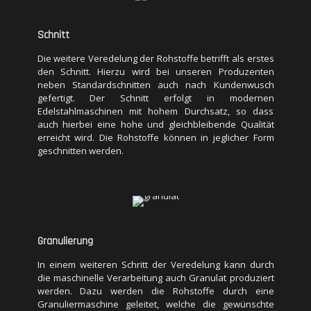
gefertigt. Der Schnitt erfolgt in modernen
Edelstahlmaschinen mit hohem Durchsatz, so dass
auch hierbei eine hohe und gleichbleibende Qualität
Schnitt
erreicht wird. Die Rohstoffe können in jeglicher Form
geschnitten werden.
Die weitere Veredelung der Rohstoffe betrifft als erstes
den Schnitt. Hierzu wird bei unseren Produzenten
neben Standardschnitten auch nach Kundenwusch
gefertigt. Der Schnitt erfolgt in modernen
Edelstahlmaschinen mit hohem Durchsatz, so dass
auch hierbei eine hohe und gleichbleibende Qualität
erreicht wird. Die Rohstoffe können in jeglicher Form
geschnitten werden.
Granulierung
In einem weiteren Schritt der Veredelung kann durch
die maschinelle Verarbeitung auch Granulat produziert
werden. Dazu werden die Rohstoffe durch eine
Granuliermaschine geleitet, welche die gewünschte
Granulatstärke produziert. Dies geschieht durch
Granulierung
schneiden und anschließendes sieben der Rohstoffe.
Auch die Nachhaltigkeit der Produktion wird beachtet
In einem weiteren Schritt der Veredelung kann durch
indem die ausgesiebte Ware auch weiterverwendet
die maschinelle Verarbeitung auch Granulat produziert
wird.
werden. Dazu werden die Rohstoffe durch eine
Granuliermaschine geleitet, welche die gewünschte